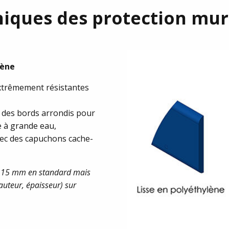
niques des protection mur
lène
extrêmement résistantes
c des bords arrondis pour
ge à grande eau,
avec des capuchons cache-
de 15 mm en standard mais
auteur, épaisseur) sur