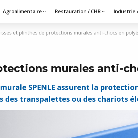
Agroalimentaire
Restauration / CHR
Industrie 
isses et plinthes de protections murales anti-chocs en poly
Vous avez un projet,
ire
documentation ?
rotections murales anti-c
tions
Notre équipe est à votre é
n murale SPENLE assurent la protection
otos
votre demande.
fs des transpalettes ou des chariots é
ements
CONTACTEZ-NOUS !
et partenaires de
ment