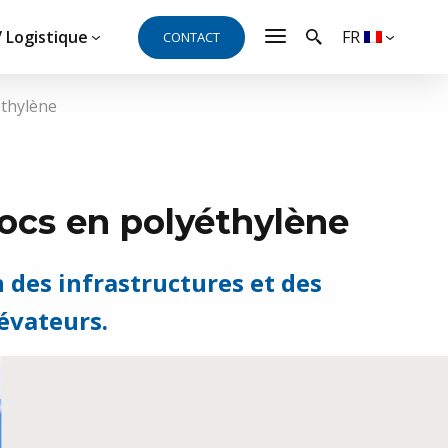
/ Logistique
FR
CONTACT
éthylène
 besoin d’un devis ou d’une
hocs en polyéthylène
coute et se fera un plaisir de répondre à
 des infrastructures et des
lévateurs.