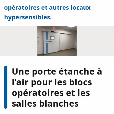
Agroalimentaire
opératoires et autres locaux
Restauration / CHR
hypersensibles.
Industrie / Logistique
Notre histoire
Nos réalisations
Galerie photos
Une porte étanche à
Téléchargements
l’air pour les blocs
Financeurs et partenaires de développement
opératoires et les
Vous avez un projet, besoin d’un devis ou
salles blanches
d’une documentation ?