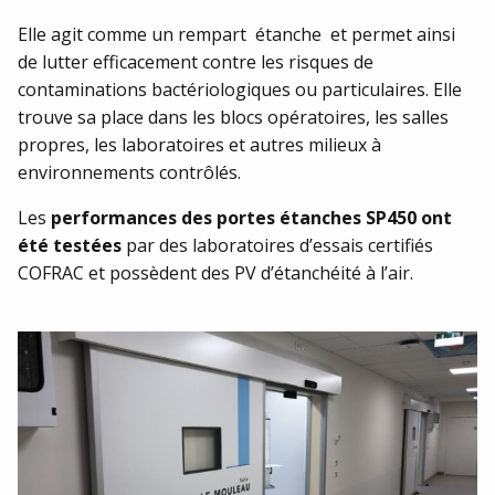
Notre équipe est à votre écoute et se fera un plaisir de
Elle agit comme un rempart étanche et permet ainsi
répondre à votre demande.
de lutter efficacement contre les risques de
contaminations bactériologiques ou particulaires. Elle
CONTACTEZ-NOUS !
trouve sa place dans les blocs opératoires, les salles
propres, les laboratoires et autres milieux à
environnements contrôlés.
Les
performances des portes étanches SP450 ont
été testées
par des laboratoires d’essais certifiés
COFRAC et possèdent des PV d’étanchéité à l’air.