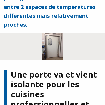
Agroalimentaire
entre 2 espaces de températures
Restauration / CHR
différentes mais relativement
proches.
Industrie / Logistique
Notre histoire
Nos réalisations
Galerie photos
Téléchargements
Une porte va et vient
Financeurs et partenaires de développement
isolante pour les
cuisines
Vous avez un projet, besoin d’un devis ou
d’une documentation ?
professionnelles et