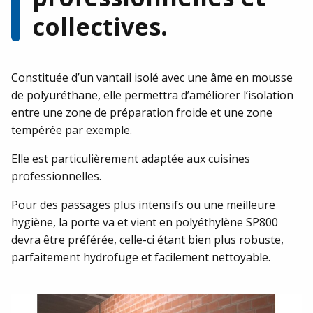
Notre équipe est à votre écoute et se fera un plaisir de
collectives.
répondre à votre demande.
CONTACTEZ-NOUS !
Constituée d’un vantail isolé avec une âme en mousse
de polyuréthane, elle permettra d’améliorer l’isolation
entre une zone de préparation froide et une zone
tempérée par exemple.
Elle est particulièrement adaptée aux cuisines
professionnelles.
Pour des passages plus intensifs ou une meilleure
hygiène, la porte va et vient en polyéthylène SP800
devra être préférée, celle-ci étant bien plus robuste,
parfaitement hydrofuge et facilement nettoyable.