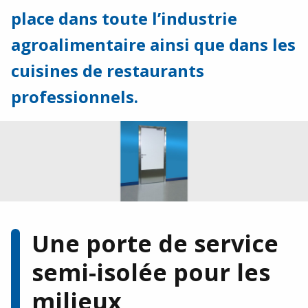
Agroalimentaire
place dans toute l’industrie
Restauration / CHR
agroalimentaire ainsi que dans les
cuisines de restaurants
Industrie / Logistique
professionnels.
Notre histoire
Nos réalisations
Galerie photos
Téléchargements
Financeurs et partenaires de développement
Une porte de service
semi-isolée pour les
Vous avez un projet, besoin d’un devis ou
d’une documentation ?
milieux