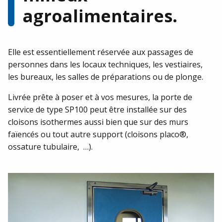
Notre équipe est à votre écoute et se fera un plaisir de
agroalimentaires.
répondre à votre demande.
CONTACTEZ-NOUS !
Elle est essentiellement réservée aux passages de
personnes dans les locaux techniques, les vestiaires,
les bureaux, les salles de préparations ou de plonge.
Livrée prête à poser et à vos mesures, la porte de
service de type SP100 peut être installée sur des
cloisons isothermes aussi bien que sur des murs
faïencés ou tout autre support (cloisons placo®,
ossature tubulaire, …).