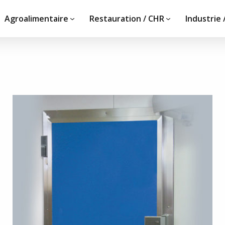
Agroalimentaire
Restauration / CHR
Industrie 
Vous avez un projet,
ire
documentation ?
tions
Notre équipe est à votre é
otos
votre demande.
ements
CONTACTEZ-NOUS !
et partenaires de
ment