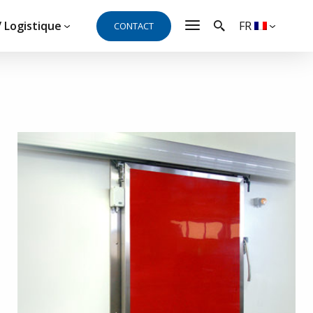
/ Logistique
FR
CONTACT
 besoin d’un devis ou d’une
coute et se fera un plaisir de répondre à