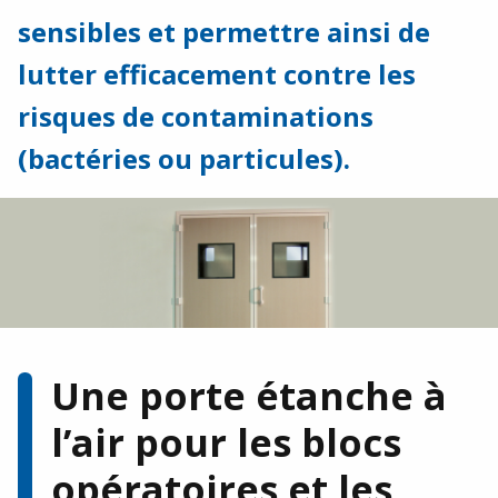
Agroalimentaire
sensibles et permettre ainsi de
Restauration / CHR
lutter efficacement contre les
risques de contaminations
Industrie / Logistique
(bactéries ou particules).
Notre histoire
Nos réalisations
Galerie photos
Téléchargements
Financeurs et partenaires de développement
Une porte étanche à
l’air pour les blocs
Vous avez un projet, besoin d’un devis ou
d’une documentation ?
opératoires et les