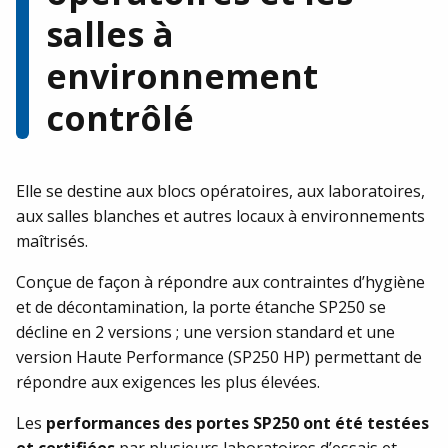
Notre équipe est à votre écoute et se fera un plaisir de
salles à
répondre à votre demande.
environnement
CONTACTEZ-NOUS !
contrôlé
Elle se destine aux blocs opératoires, aux laboratoires,
aux salles blanches et autres locaux à environnements
maîtrisés.
Conçue de façon à répondre aux contraintes d’hygiène
et de décontamination, la porte étanche SP250 se
décline en 2 versions ; une version standard et une
version Haute Performance (SP250 HP) permettant de
répondre aux exigences les plus élevées.
Les
performances des portes SP250 ont été testées
et certifiées
par plusieurs laboratoires d’essais et