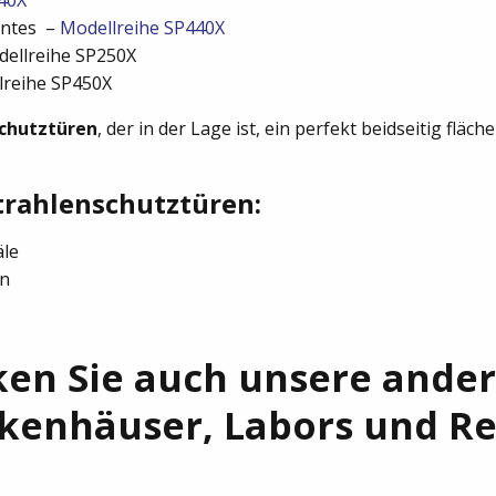
antes –
Modellreihe
SP440X
dellreihe SP250X
lreihe SP450X
schutztüren
, der in der Lage ist, ein perfekt beidseitig flä
trahlenschutztüren:
äle
en
en Sie auch unsere ande
nkenhäuser, Labors und R