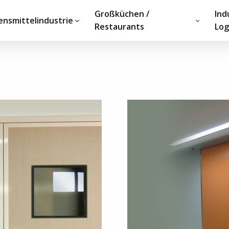
Großküchen /
Ind
ensmittelindustrie
Restaurants
Log
n
Haben Sie ein Projek
chichte
oder eine Dokument
jekte
Unser Team steht Ihnen g
gerne Ihre Anfrage.
KONTAKTIEREN SIE UNS!
und Entwicklunspartner