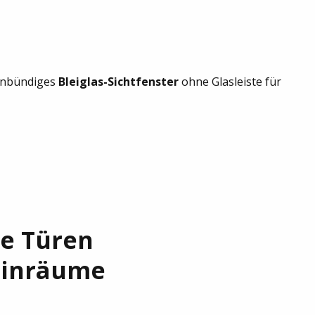
chenbündiges
Bleiglas-Sichtfenster
ohne Glasleiste für
re Türen
einräume