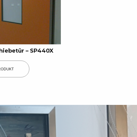
hiebetür – SP440X
RODUKT