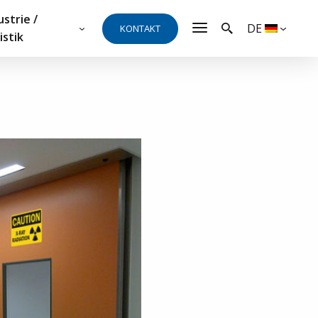
ustrie /
DE
KONTAKT
istik
t, benötigen Sie ein Angebot
ation?
erne zur Verfügung und beantwortet