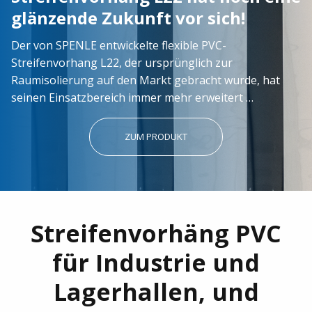
glänzende Zukunft vor sich!
Der von SPENLE entwickelte flexible PVC-
Streifenvorhang L22, der ursprünglich zur
Raumisolierung auf den Markt gebracht wurde, hat
seinen Einsatzbereich immer mehr erweitert …
ZUM PRODUKT
Streifenvorhäng PVC
für Industrie und
Lagerhallen, und