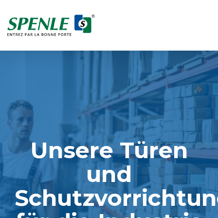
Unsere Türen
DE
und
Schutzvorrichtu
Krankenhäuser / Labors