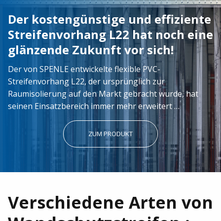
Unser Team steht Ihnen gerne zur Verfügung und
Der kostengünstige und effiziente
beantwortet gerne Ihre Anfrage.
Streifenvorhang L22 hat noch eine
KONTAKTIEREN SIE UNS!
glänzende Zukunft vor sich!
Der von SPENLE entwickelte flexible PVC-
Streifenvorhang L22, der ursprünglich zur
Raumisolierung auf den Markt gebracht wurde, hat
seinen Einsatzbereich immer mehr erweitert …
ZUM PRODUKT
Verschiedene Arten von