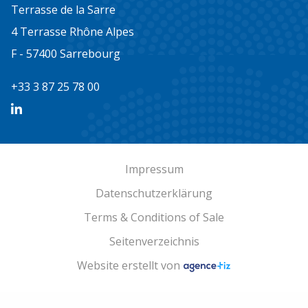
Terrasse de la Sarre
4 Terrasse Rhône Alpes
F - 57400 Sarrebourg
+33 3 87 25 78 00
Impressum
Datenschutzerklärung
Terms & Conditions of Sale
Seitenverzeichnis
Website erstellt von