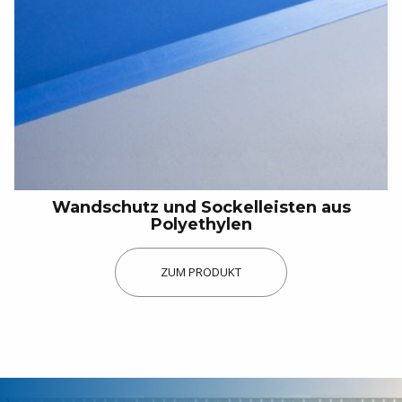
Lebensmittelindustrie
Großküchen / Restaurants
Industrie / Logistik
Unsere Geschichte
Unsere Projekte
Wandschutz und Sockelleisten aus
Galerie
Polyethylen
Downloads
ZUM PRODUKT
Finanziers und Entwicklunspartner
Haben Sie ein Projekt, benötigen Sie ein
Angebot oder eine Dokumentation?