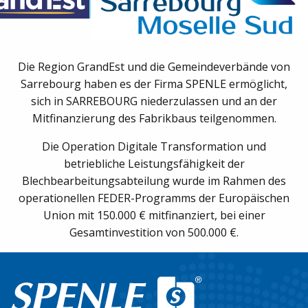
Lebensmittelindustrie
Großküchen / Restaurants
Die Region GrandEst und die Gemeindeverbände von
Industrie / Logistik
Sarrebourg haben es der Firma SPENLE ermöglicht,
Unsere Geschichte
sich in SARREBOURG niederzulassen und an der
Mitfinanzierung des Fabrikbaus teilgenommen.
Unsere Projekte
Die Operation Digitale Transformation und
Galerie
betriebliche Leistungsfähigkeit der
Blechbearbeitungsabteilung wurde im Rahmen des
Downloads
operationellen FEDER-Programms der Europäischen
Union mit 150.000 € mitfinanziert, bei einer
Finanziers und Entwicklunspartner
Gesamtinvestition von 500.000 €.
Haben Sie ein Projekt, benötigen Sie ein An
oder eine Dokumentation?